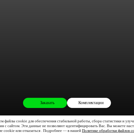
Заказать
Комплектации
м файлы cookie для обеспечения стабильной работы, сбора статистики и улу
ия с сайтом. Эти данные не позволяют идентифицировать Вас. Вы можете нас
е cookie или отказаться . Подробнее — в нашей
Политике обработки файлов c