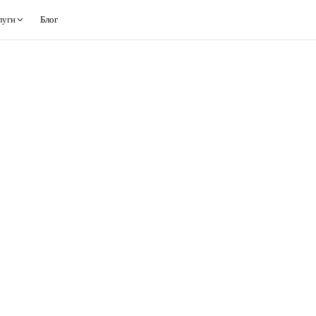
луги
Блог
BYD SEAL
от 35 500 $