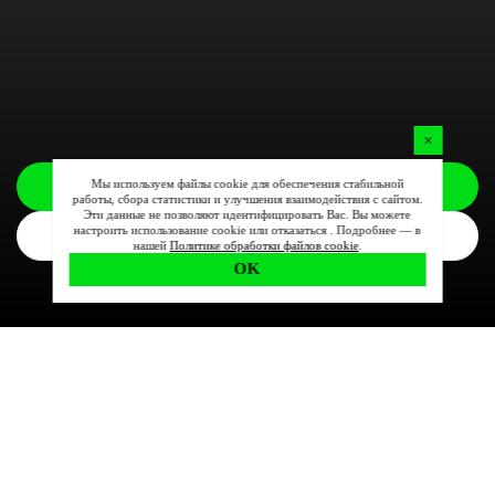
Мы используем файлы cookie для обеспечения стабильной
Заказать
работы, сбора статистики и улучшения взаимодействия с сайтом.
Эти данные не позволяют идентифицировать Вас. Вы можете
настроить использование cookie или отказаться . Подробнее — в
Комплектации
нашей
Политике обработки файлов cookie
.
OK