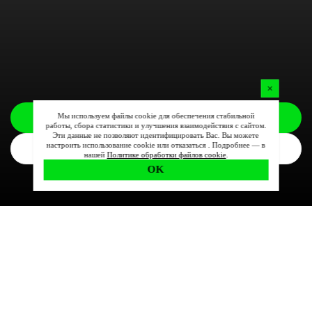
Мы используем файлы cookie для обеспечения стабильной
Заказать
работы, сбора статистики и улучшения взаимодействия с сайтом.
Эти данные не позволяют идентифицировать Вас. Вы можете
настроить использование cookie или отказаться . Подробнее — в
Комплектации
нашей
Политике обработки файлов cookie
.
OK