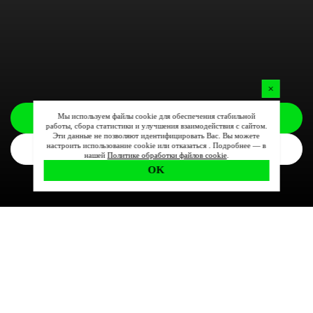
Мы используем файлы cookie для обеспечения стабильной
Заказать
работы, сбора статистики и улучшения взаимодействия с сайтом.
Эти данные не позволяют идентифицировать Вас. Вы можете
настроить использование cookie или отказаться . Подробнее — в
Комплектации
нашей
Политике обработки файлов cookie
.
OK