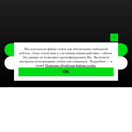
Мы используем файлы cookie для обеспечения стабильной
Заказать
работы, сбора статистики и улучшения взаимодействия с сайтом.
Эти данные не позволяют идентифицировать Вас. Вы можете
настроить использование cookie или отказаться . Подробнее — в
Комплектации
нашей
Политике обработки файлов cookie
.
OK