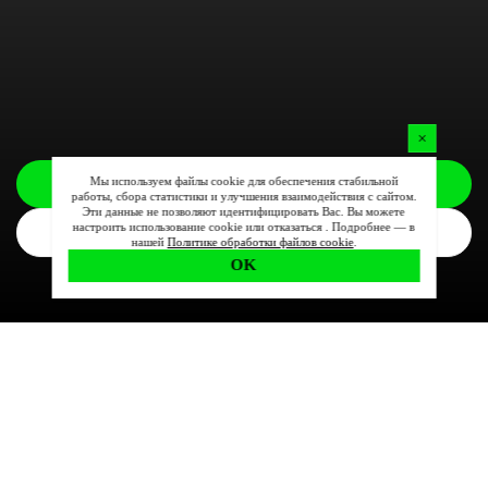
Мы используем файлы cookie для обеспечения стабильной
Заказать
работы, сбора статистики и улучшения взаимодействия с сайтом.
Эти данные не позволяют идентифицировать Вас. Вы можете
настроить использование cookie или отказаться . Подробнее — в
Комплектации
нашей
Политике обработки файлов cookie
.
OK