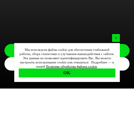
Мы используем файлы cookie для обеспечения стабильной
Заказать
работы, сбора статистики и улучшения взаимодействия с сайтом.
Эти данные не позволяют идентифицировать Вас. Вы можете
настроить использование cookie или отказаться . Подробнее — в
Комплектации
нашей
Политике обработки файлов cookie
.
OK