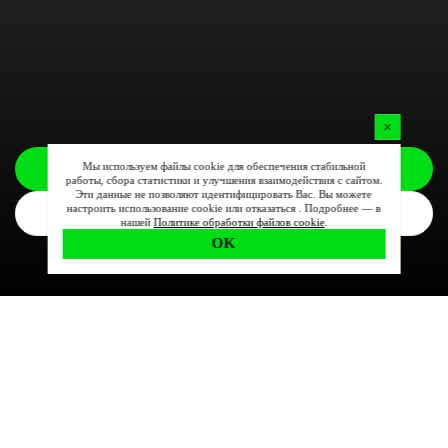
Мы используем файлы cookie для обеспечения стабильной
Заказать
работы, сбора статистики и улучшения взаимодействия с сайтом.
Эти данные не позволяют идентифицировать Вас. Вы можете
настроить использование cookie или отказаться . Подробнее — в
Комплектации
нашей
Политике обработки файлов cookie
.
OK