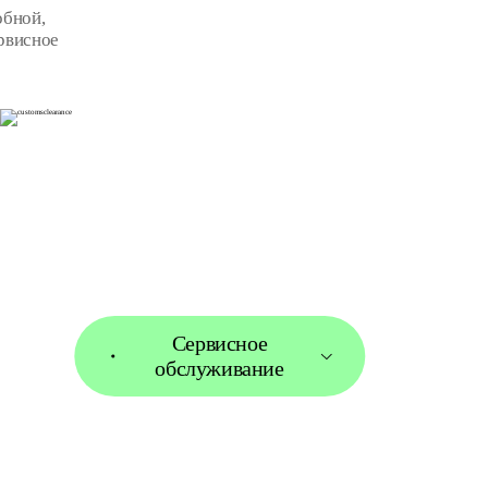
обной,
рвисное
Сервисное
обслуживание