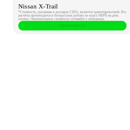
Nissan X-Trail
*Стоимость, указанная в долларах США, является ориентировочной. Все
расчёты производятся в белорусских рублях по курсу НБРБ на день
оплаты. Окончательную стоимость уточняйте у менеджера.
Посмотреть