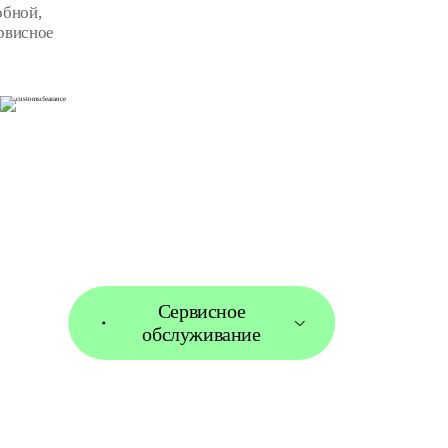
обной,
рвисное
Сервисное
обслуживание