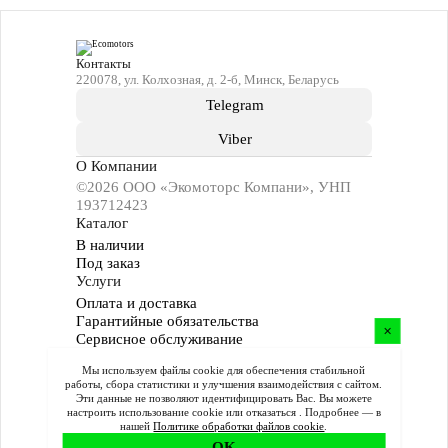
Контакты
220078, ул. Колхозная, д. 2-б, Минск, Беларусь
Telegram
Viber
О Компании
©2026 ООО «Экомоторс Компани», УНП
193712423
Каталог
В наличии
Под заказ
Услуги
Оплата и доставка
Гарантийные обязательства
Сервисное обслуживание
Инфо
Мы используем файлы cookie для обеспечения стабильной
Поддержка
работы, сбора статистики и улучшения взаимодействия с сайтом.
Политика cookie
Эти данные не позволяют идентифицировать Вас. Вы можете
настроить использование cookie или отказаться . Подробнее — в
Политика конфиденциальности
нашей
Политике обработки файлов cookie
.
OK